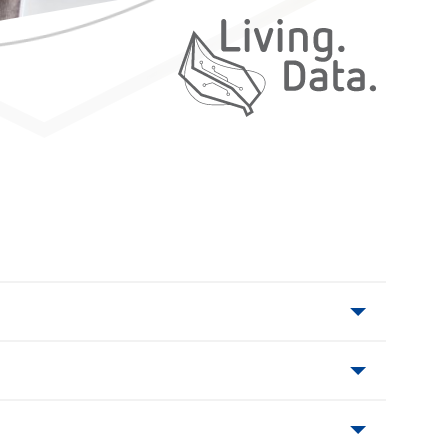
iving. Data.
adištite dokumente u elektronskoj formi (pdf,
h instalacija i može se koristiti bilo gde.
tite. Pristup možete izvršiti preko računara,