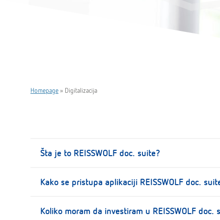
Homepage
»
Digitalizacija
Šta je to REISSWOLF doc. suite?
REISSWOLF doc. suite je cloud aplikacija za upra
Kako se pristupa aplikaciji REISSWOLF doc. suit
word, excel…), da njima upravljate i da ih razmenj
Ova web korisnička aplikacija je dostupna onog mo
Koliko moram da investiram u REISSWOLF doc. s
tableta ili mobilnog telefona.