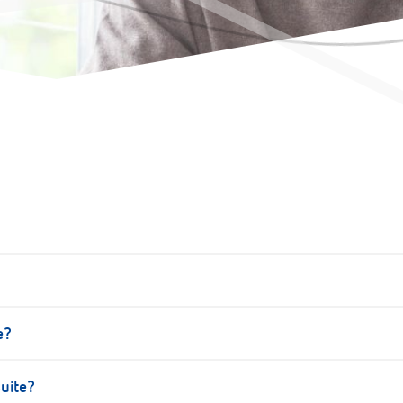
L
vljanje dokumentacijom. Ova aplikacija Vam omogućava da skl
e?
ujete. Softver je dostupan čim pristupite internetu bez dodatni
menta kada pristupite internetu preko pretraživača koji koris
uite?