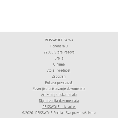
REISSWOLF Serbia
Panonska 9
22300 Stara Pazova
Srbija
O nama
Vizije i vrednosti
Zaposleni
Politika privatnosti
Poverljivo uništavanje dokumenata
Arhiviranje dokumenata
Digitalizacija dokumentata
REISSWOLF dok. suite.
©2026 REISSWOLF Serbia - Sva prava zaštićena