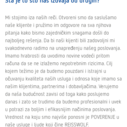
Šta je to što nas izdvaja od drugih?
Mi stojimo iza naših reči. Otvoreni smo da saslušamo
naše klijente i pružimo im odgovore na sva njihova
pitanja kako bismo zajedničkim snagama došli do
najboljeg rešenja. Da bi naši kijenti bili zadovoljni mi
svakodnevno radimo na unapređenju našeg poslovanja.
Imamo hrabrosti da uvodimo novine vodeći pritom
računa da se ne izlažemo nepotrebnim rizicima. Cilj
kojem težimo je da budemo pouzdani i istrajni u
očuvanju kvaliteta naših usluga i odnosa koje imamo sa
našim klijentima, partnerima i dobavljačima. Verujemo
da naša budućnost zavisi od toga kako poslujemo
danas i zato se trudimo da budemo profesionalni i uvek
u potrazi za boljim i efikasnijim načinima poslovanja.
Vrednost na koju smo najviše ponosni je POVERENJE u
naše usluge i ljude koji čine REISSWOLF.