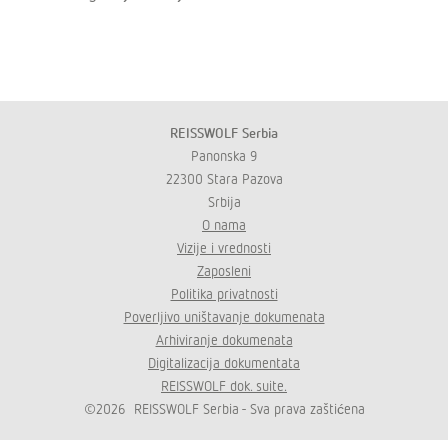
REISSWOLF Serbia
Panonska 9
22300 Stara Pazova
Srbija
O nama
Vizije i vrednosti
Zaposleni
Politika privatnosti
Poverljivo uništavanje dokumenata
Arhiviranje dokumenata
Digitalizacija dokumentata
REISSWOLF dok. suite.
©2026 REISSWOLF Serbia - Sva prava zaštićena